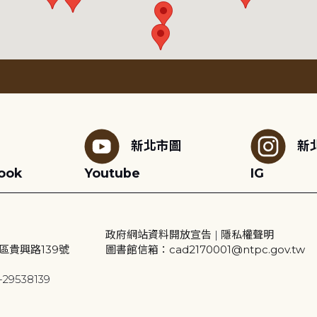
新北市圖
新
ook
Youtube
IG
政府網站資料開放宣告
|
隱私權聲明
區貴興路139號
圖書館信箱：cad2170001@ntpc.gov.tw
29538139