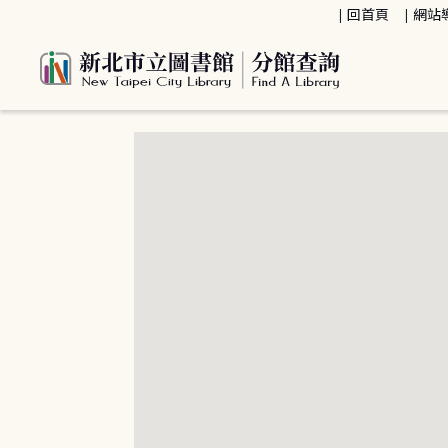
:::
回首頁
網站
:::