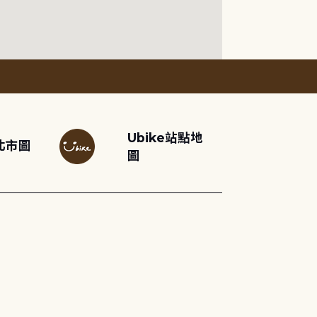
Ubike站點地
北市圖
圖