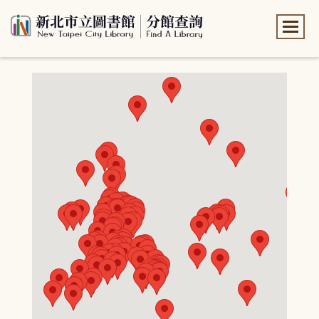
:::
:::