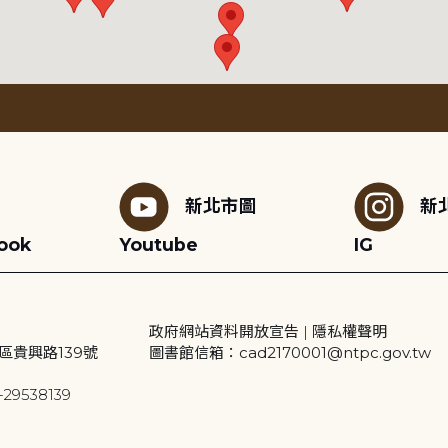
新北市圖
新
ook
Youtube
IG
政府網站資料開放宣告
|
隱私權聲明
區貴興路139號
圖書館信箱：cad2170001@ntpc.gov.tw
29538139