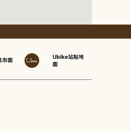
Ubike站點地
北市圖
圖