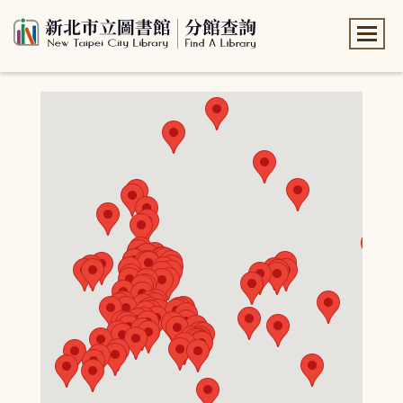
:::
:::