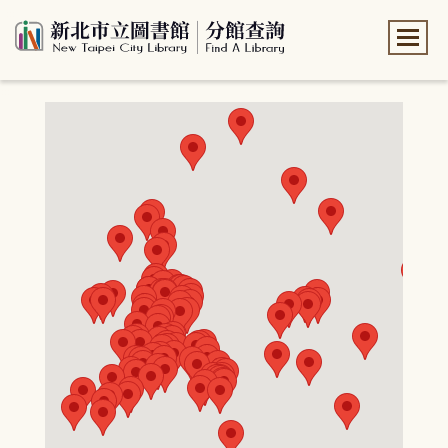
:::
:::