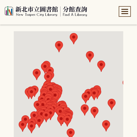
:::
:::