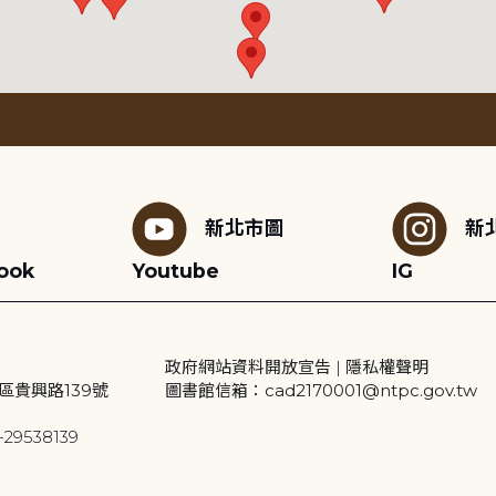
新北市圖
新
ook
Youtube
IG
政府網站資料開放宣告
|
隱私權聲明
區貴興路139號
圖書館信箱：cad2170001@ntpc.gov.tw
29538139