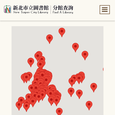
:::
:::