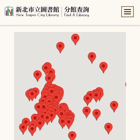
:::
:::