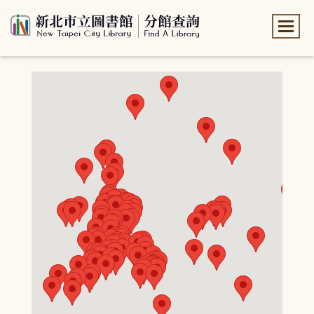
:::
:::