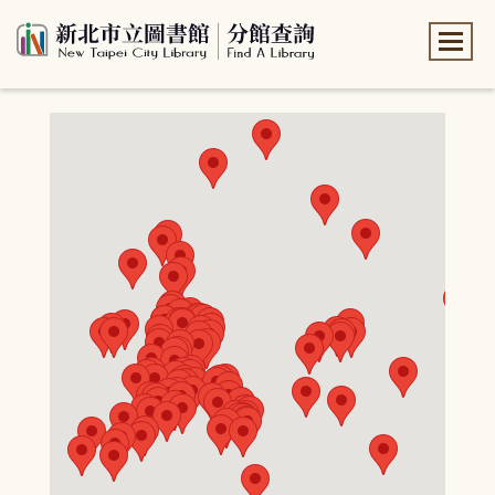
:::
:::