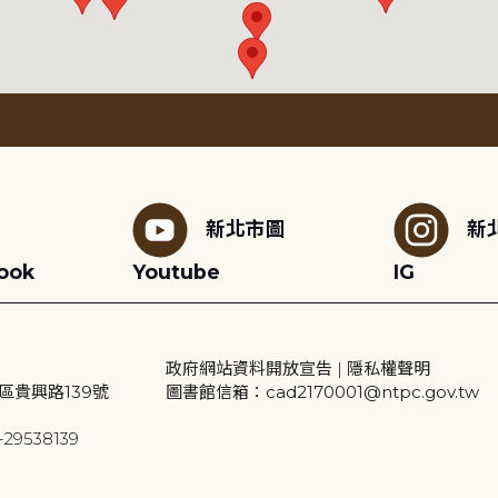
新北市圖
新
ook
Youtube
IG
政府網站資料開放宣告
|
隱私權聲明
區貴興路139號
圖書館信箱：cad2170001@ntpc.gov.tw
29538139