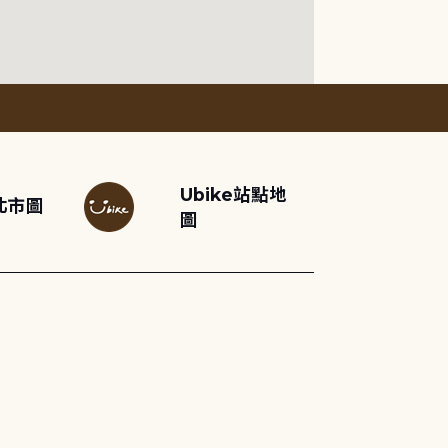
Ubike站點地
北市圖
圖