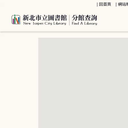
:::
回首頁
網站
:::