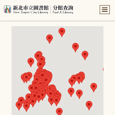
:::
:::