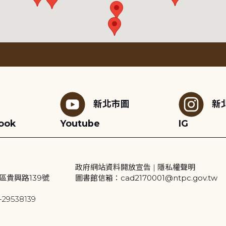
新北市圖
新
ook
Youtube
IG
政府網站資料開放宣告
|
隱私權聲明
區貴興路139號
圖書館信箱：cad2170001@ntpc.gov.tw
29538139