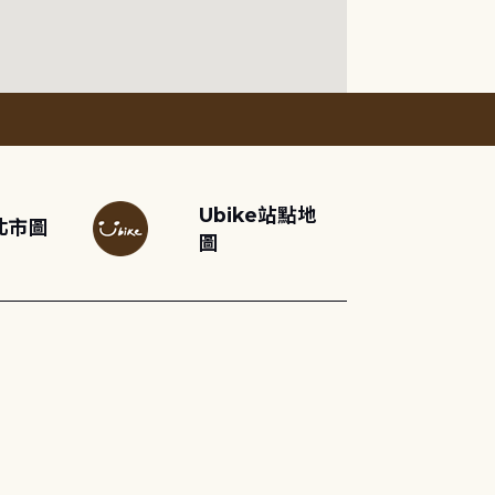
Ubike站點地
北市圖
圖