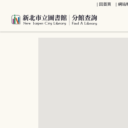
:::
回首頁
網站
:::