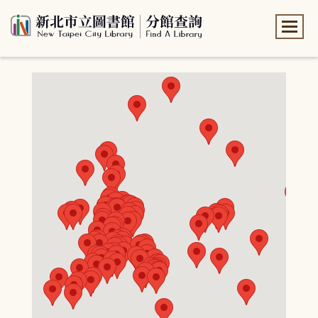
:::
:::