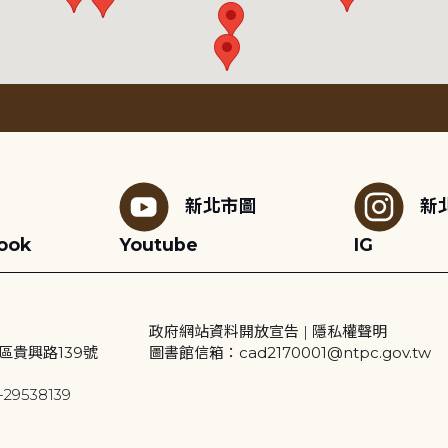
新北市圖
新
ook
Youtube
IG
政府網站資料開放宣告
|
隱私權聲明
區貴興路139號
圖書館信箱：cad2170001@ntpc.gov.tw
29538139