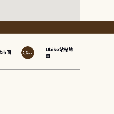
Ubike站點地
北市圖
圖