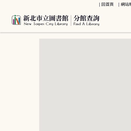
:::
回首頁
網站
:::