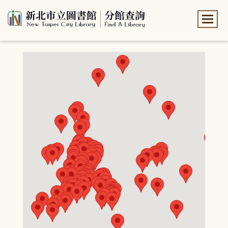
:::
:::