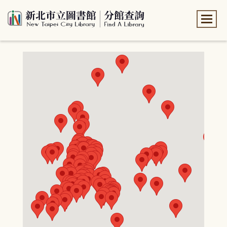
:::
:::