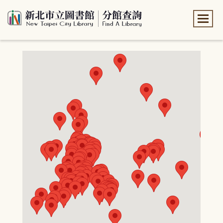
:::
:::