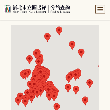
:::
:::