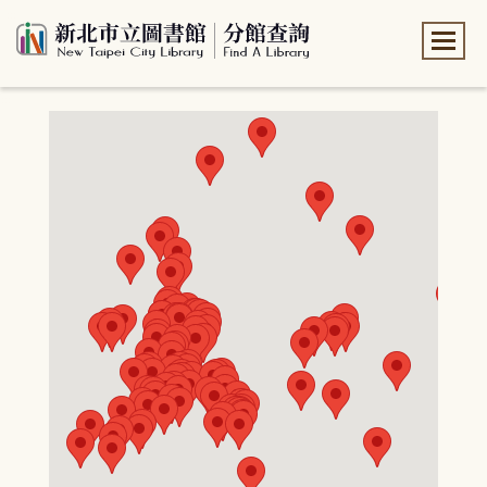
:::
:::