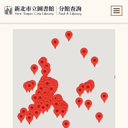
:::
:::