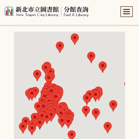
:::
:::