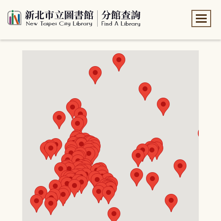
:::
:::