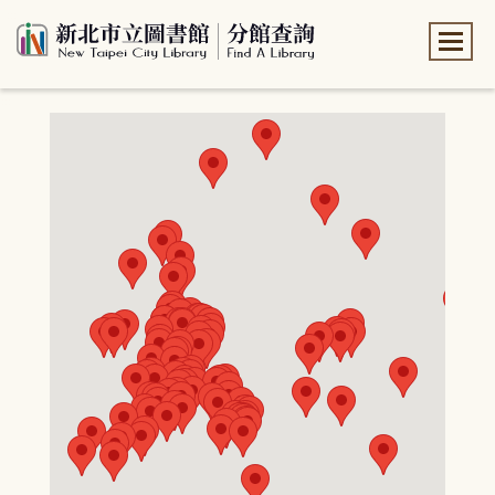
:::
:::