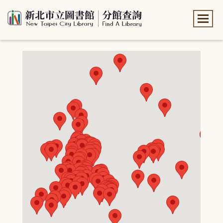
:::
:::