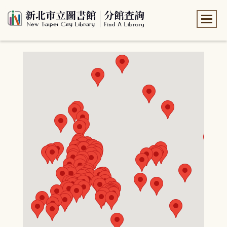
:::
:::