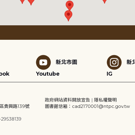
新北市圖
新
ook
Youtube
IG
政府網站資料開放宣告
|
隱私權聲明
區貴興路139號
圖書館信箱：cad2170001@ntpc.gov.tw
29538139