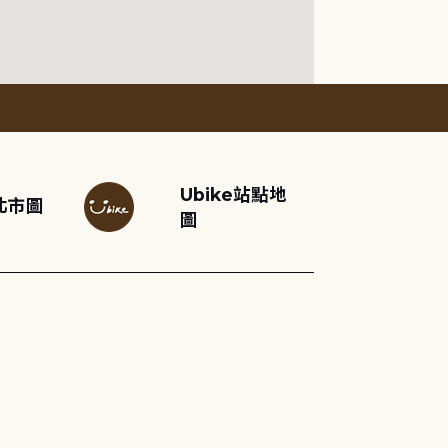
Ubike站點地
北市圖
圖