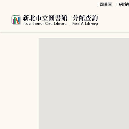
:::
回首頁
網站
:::