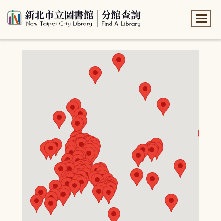
:::
:::