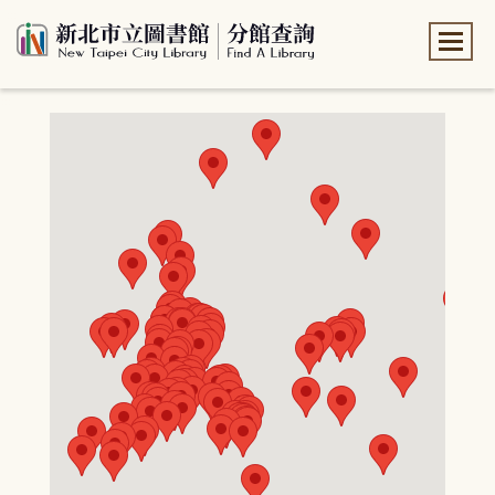
:::
:::