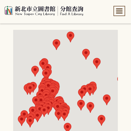
:::
:::