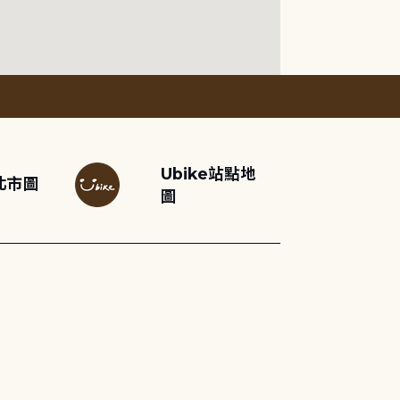
Ubike站點地
北市圖
圖