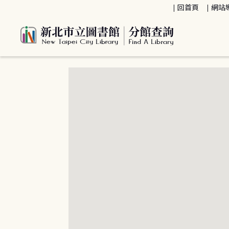
:::
回首頁
網站
:::