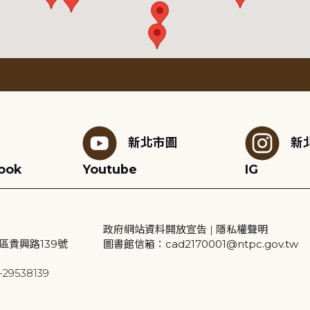
新北市圖
新
ook
Youtube
IG
政府網站資料開放宣告
|
隱私權聲明
區貴興路139號
圖書館信箱：cad2170001@ntpc.gov.tw
29538139