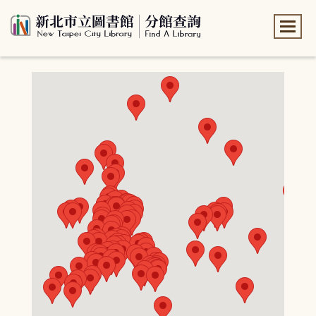
:::
:::