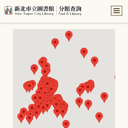
:::
:::