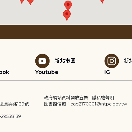
新北市圖
新
ook
Youtube
IG
政府網站資料開放宣告
|
隱私權聲明
區貴興路139號
圖書館信箱：cad2170001@ntpc.gov.tw
29538139