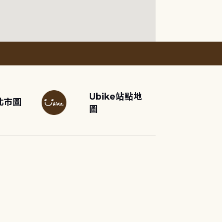
Ubike站點地
北市圖
圖