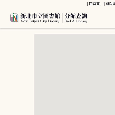
:::
回首頁
網站
:::