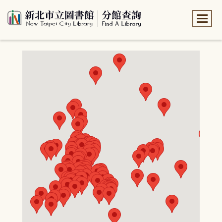
:::
:::