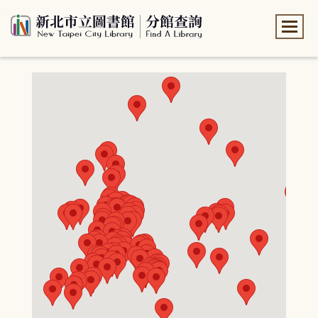
:::
:::