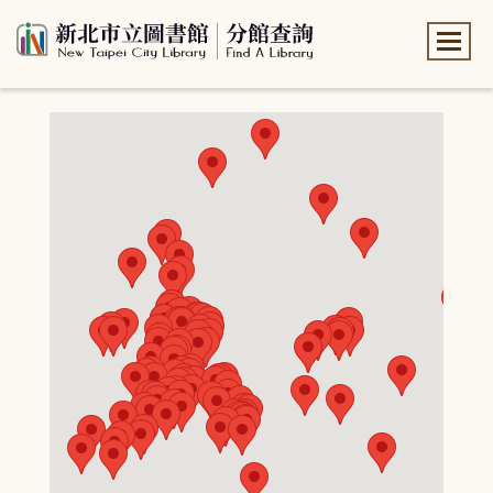
:::
:::