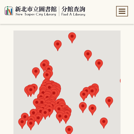
:::
:::