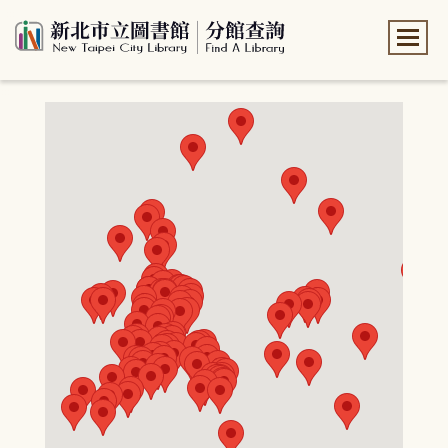
:::
:::