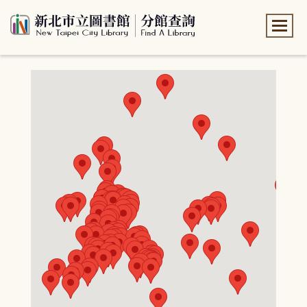
:::
:::