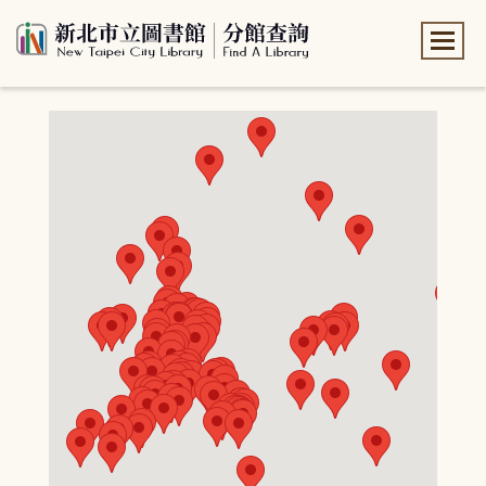
:::
:::