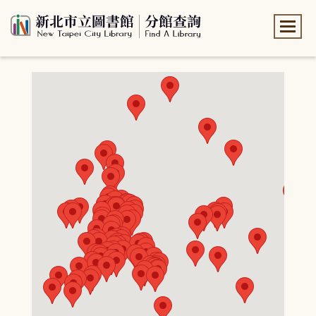
:::
:::