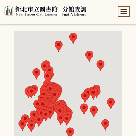
:::
:::