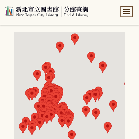
:::
:::