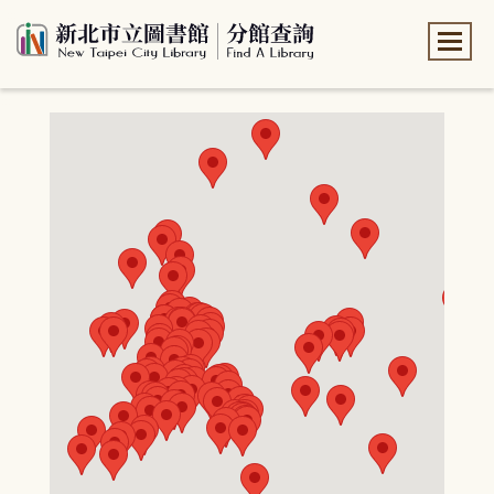
:::
:::