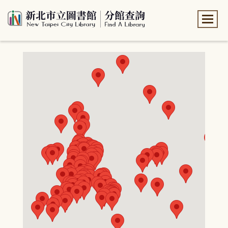
:::
:::