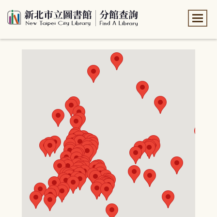
:::
:::