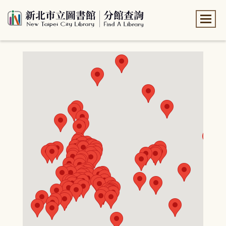
:::
:::