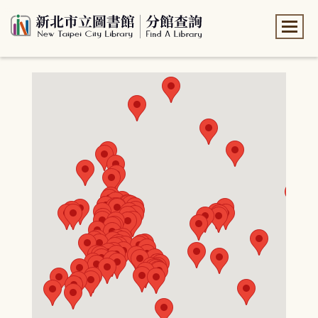
:::
:::